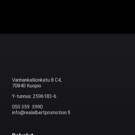
Vanhankallionkatu 8 C4,
70840 Kuopio
Y-tunnus: 2596183-6
050 359 3990
info@realalbertpromotion.fi