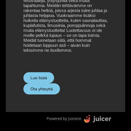
festivaaleja, yritysjuhlia sekä muita
tapahtumia. Meidän tehtävämme on
rakentaa hetkiä, joissa arjesta tulee juhlaa ja
juhlasta helppoa. Vuokraamme lisäksi
huikeita elämystuotteita, kuten saunalauttaa,
kuplafutista, limusiinia, pomppulinnoja sekä
muita elämystuotteita! Luotettavuus ei ole
meille pelkkä lupaus – se on tapa toimia.
Meidät tunnetaan siitä, että hommat
hoidetaan loppuun asti – aivan kuin
tekisimme ne itsellemme.
Lue lisää
Ota yhteyttä
Powered by Juicer.io