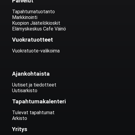
Palvelut
Tapahtumatuotanto
Markkinointi
Kuopion Jäätelökioskit
Elämyskeskus Cafe Väinö
Vuokratuotteet
Vuokratuote-valikoima
Ajankohtaista
Uutiset ja tiedotteet
Uutisarkisto
Tapahtumakalenteri
Tulevat tapahtumat
Arkisto
Yritys