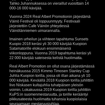
Tahko Juhannuksessa on vieraillut vuosittain 14
000-16 000 kävijää.
Vuonna 2024 Real Albert Promotionin järjestämä
Väinö Festival oli loppuunmyyty. Festivaali
järjestettiin Cafe Väinön yhteydessä
Väinölänniemen uimarannalla.
lmainen urheilun ja viihteen tapahtuma Sunsets
Kuopio 2018 keräsi yli 30 000 kävijää Kuopion
Satamatorille elokuun ensimmäisenä
viikonloppuna. Vuonna 2019 tapahtuma keräsi yli
22 000 kävijää sateisesta kelistä huolimatta.
Real Albert Promotion on ollut osana järjestämässä
heinäkuussa 2015 Kimmo Timosen Stanley Cup
Juhlia Kuopion torilla, jossa oli illan aikana yli 10
000 kävijää. Keväällä 2018 Kuopion torilla juhlittiin
Iivo Niskasen kultajuhlia tuhatpäisen yleisön
voimin. Lokakuussa 2019 Kuopion torilla juhlittiin
KuPS:in suomenmestaruutta, ja torille kerääntyi
pikkusateesta huolimatta tuhansia kuopiolaisia
seuraamaan mestaruusjuhlaa.