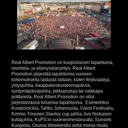
Real Albert Promotion on kuopiolainen tapahtuma,
ravintola- ja elämysalanyritys. Real Albert
Promotion järjestää tapahtumia vuosien
kokemuksella laidasta laitaan, kuten festivaaleja,
yritysjuhlia, kauppakeskusteemapäiviä,
syntymäpäiväjuhlia, pikkujouluja tai vaikkapa
polttareita. Real Albert Promotion on ollut
järjestämässä tuhansia tapahtumia. Esimerkiksi
Kuopiorockia, Tahko Juhannusta, Väinö Festivalia,
Kimmo Timosen Stanley cup juhlia, Iivo Niskasen
kultajuhlia, KuPS:in suomenmestaruutta, Sunsets
Kuopiota, Osuma Weekendia sekä monia muita