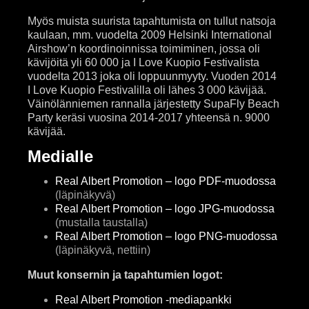
Myös muista suurista tapahtumista on tullut natsoja
kaulaan, mm. vuodelta 2009 Helsinki International
Airshow’n koordinoinnissa toimiminen, jossa oli
kävijöitä yli 60 000 ja I Love Kuopio Festivalista
vuodelta 2013 joka oli loppuunmyyty. Vuoden 2014
I Love Kuopio Festivalilla oli lähes 3 000 kävijää.
Väinölänniemen rannalla järjestetty SupaFly Beach
Party keräsi vuosina 2014-2017 yhteensä n. 9000
kävijää.
Medialle
Real Albert Promotion – logo PDF-muodossa
(läpinäkyvä)
Real Albert Promotion – logo JPG-muodossa
(mustalla taustalla)
Real Albert Promotion – logo PNG-muodossa
(läpinäkyvä, nettiin)
Muut konsernin ja tapahtumien logot:
Real Albert Promotion -mediapankki