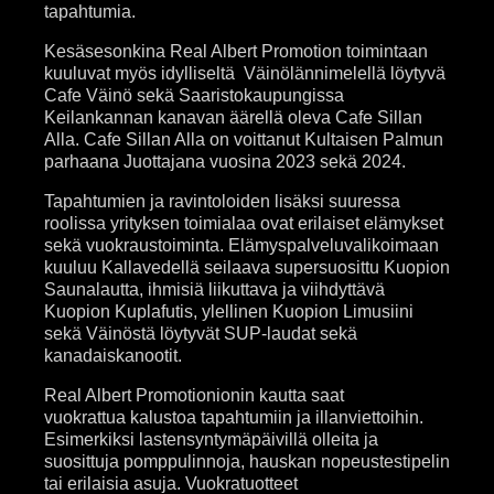
tapahtumia.
Kesäsesonkina Real Albert Promotion toimintaan
kuuluvat myös idylliseltä Väinölännimelellä löytyvä
Cafe Väinö sekä Saaristokaupungissa
Keilankannan kanavan äärellä oleva Cafe Sillan
Alla. Cafe Sillan Alla on voittanut Kultaisen Palmun
parhaana Juottajana vuosina 2023 sekä 2024.
Tapahtumien ja ravintoloiden lisäksi suuressa
roolissa yrityksen toimialaa ovat erilaiset elämykset
sekä vuokraustoiminta. Elämyspalveluvalikoimaan
kuuluu Kallavedellä seilaava supersuosittu Kuopion
Saunalautta, ihmisiä liikuttava ja viihdyttävä
Kuopion Kuplafutis, ylellinen Kuopion Limusiini
sekä Väinöstä löytyvät SUP-laudat sekä
kanadaiskanootit.
Real Albert Promotionionin kautta saat
vuokrattua
kalustoa tapahtumiin ja illanviettoihin.
E
simerkiksi lastensyntymäpäivillä olleita ja
suosittuja pomppulinnoja, hauskan nopeustestipelin
tai erilaisia asuja. Vuokratuotteet