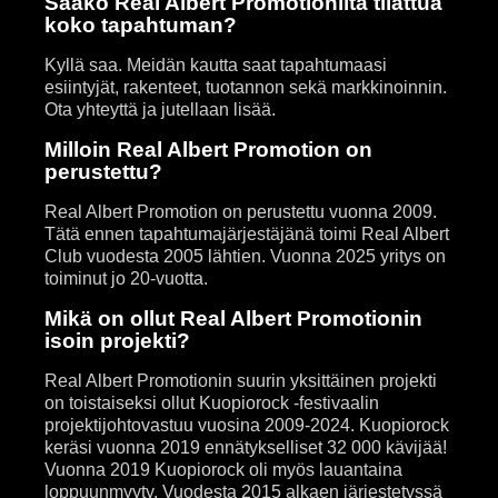
Saako Real Albert Promotionilta tilattua
koko tapahtuman?
Kyllä saa. Meidän kautta saat tapahtumaasi
esiintyjät, rakenteet, tuotannon sekä markkinoinnin.
Ota yhteyttä ja jutellaan lisää.
Milloin Real Albert Promotion on
perustettu?
Real Albert Promotion on perustettu vuonna 2009.
Tätä ennen tapahtumajärjestäjänä toimi Real Albert
Club vuodesta 2005 lähtien. Vuonna 2025 yritys on
toiminut jo 20-vuotta.
Mikä on ollut Real Albert Promotionin
isoin projekti?
Real Albert Promotionin suurin yksittäinen projekti
on toistaiseksi ollut Kuopiorock -festivaalin
projektijohtovastuu vuosina 2009-2024. Kuopiorock
keräsi vuonna 2019 ennätykselliset 32 000 kävijää!
Vuonna 2019 Kuopiorock oli myös lauantaina
loppuunmyyty. Vuodesta 2015 alkaen järjestetyssä