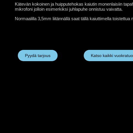
Kätevän kokoinen ja huipputehokas kaiutin monenlaisiin tap
mikrofoni jolloin esimerkiksi juhlapuhe onnistuu vaivatta.
Normaalilla 3,5mm liitännällä saat tällä kaiuttimella toistettu
Pyydä tarjous
Katso kaikki vuokratuo