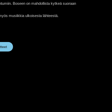
ahtumiin. Boseen on mahdollista kytkeä suoraan
a myös musiikkia ulkoisesta lähteestä.
tteet