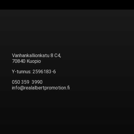
Vanhankallionkatu 8 C4,
70840 Kuopio
Y-tunnus: 2596183-6
050 359 3990
info@realalbertpromotion.fi