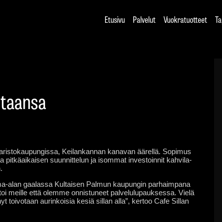
Etusivu
Palvelut
Vuokratuotteet
Ta
intaansa
aaristokaupungissa, Keilankannan kanavan äärellä. Sopimus
pitkäaikaisen suunnittelun ja isommat investoinnit kahvila-
.
htuma-alan gaalassa Kultaisen Palmun kaupungin parhaimpana
rtoi meille että olemme onnistuneet palvelulupauksessa. Vielä
nyt toivotaan aurinkoisia kesiä sillan alla”, kertoo Cafe Sillan