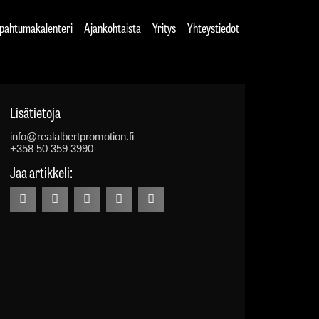
pahtumakalenteri
Ajankohtaista
Yritys
Yhteystiedot
Lisätietoja
info@realalbertpromotion.fi
+358 50 359 3990
Jaa artikkeli: