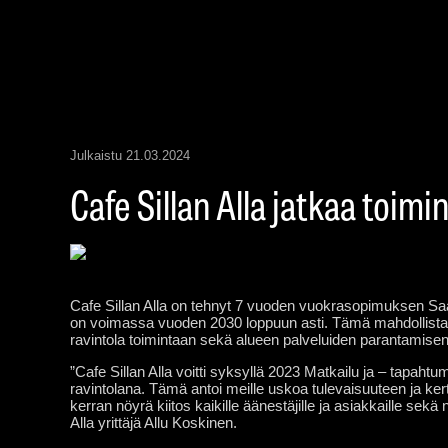
Julkaistu
21.03.2024
Cafe Sillan Alla jatkaa toim
Cafe Sillan Alla on tehnyt 7 vuoden vuokrasopimuksen S
on voimassa vuoden 2030 loppuun asti. Tämä mahdollistaa 
ravintola toimintaan sekä alueen palveluiden parantamisen
”Cafe Sillan Alla voitti syksyllä 2023 Matkailu ja – tapa
ravintolana. Tämä antoi meille uskoa tulevaisuuteen ja ke
kerran nöyrä kiitos kaikille äänestäjille ja asiakkaille sekä 
Alla yrittäjä Allu Koskinen.