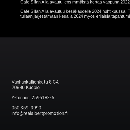
Cafe Sillan Alla avautui ensimmäistä kertaa vappuna 2022
Cafe Sillan Alla avautuu kesäkaudelle 2024 huhtikuussa.
tullaan järjestämään kesällä 2024 myös erilaisia tapahtumia
Vanhankallionkatu 8 C4,
70840 Kuopio
Y-tunnus: 2596183-6
050 359 3990
info@realalbertpromotion.fi