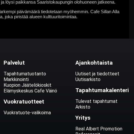
 ja löysi paikkansa Saaristokaupungin olohuoneen jatkeena.
 Tarkempi päivämäärä tiedotetaan myöhemmin. Cafe Sillan Alla
, joka piristää alueen kulttuuritoimintaa.
Palvelut
Ajankohtaista
Tapahtumatuotanto
Uutiset ja tiedotteet
Markkinointi
Uutisarkisto
Kuopion Jäätelökioskit
Tapahtumakalenteri
Elämyskeskus Cafe Väinö
Vuokratuotteet
Tulevat tapahtumat
Arkisto
Vuokratuote-valikoima
Yritys
Real Albert Promotion