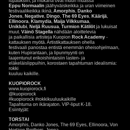
lupauksiin, ja mukana ovat muun muassa
Eppu Normaalin
jäähyväiskeikka ja uran viimeinen
festivaalikeikka ikinä,
Amorphis
,
Danko
Jones
,
Negative
,
Dingo
,
The 69 Eyes
,
Käärijä
,
Ellinoora
,
Klamydia
,
Maija Vilkkumaa
,
Uniklubi
,
Neljä Ruusua
,
Turmion Kätilöt
ja lukuisat
muut.
Väinö Stagella
nähdään aloittelevia
ja paikallisia artisteja Kuopion
Rock Academy
-
kattauksen myötä. Artistikattauksen ohella
festivaali panostaa entistä enemmän oheisohjelmaan,
kuten Hupirantaan, ja lipunmyynti on
laajentunut erikoishintaisiin lasten- ja
eläkeläislippuihin, korostaen tapahtuman idealismia:
rokki
kuuluu kaikille.
KUOPIOROCK
www.kuopiorock.fi
@kuopiorock
#kuopiorock #rokkikuuluukaikille
Tapahtuma on ikärajaton. VIP-liput K-18.
Esiintyjät:
TORSTAI
Amorphis, Danko Jones, The 69 Eyes, Ellinoora, Von
Hertzen Brothers, Jonna