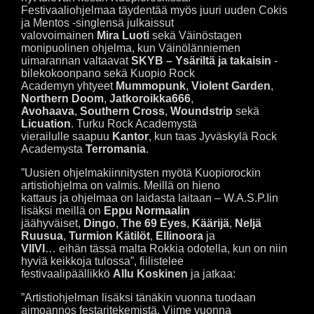
Festivaaliohjelmaa täydentää myös juuri uuden Cokis
ja Mentos -singlensä julkaissut
valovoimainen
Mira Luoti
sekä Väinöstagen
monipuolinen ohjelma, kun Väinölänniemen
uimarannan valtaavat
SKYB – Ysäriltä ja takaisin
-
bilekokoonpano sekä Kuopio Rock
Academyn yhtyeet
Mummopunk
,
Violent Garden
,
Northern Doom
,
Jatkoroikka666
,
Avohaava
,
Southern Cross
,
Woundstrip
sekä
Licuation
. Turku Rock Academystä
vierailulle saapuu
Kantor
, kun taas Jyväskylä Rock
Academysta
Terromania
.
”Uusien ohjelmakiinnitysten myötä Kuopiorockin
artistiohjelma on valmis. Meillä on hieno
kattaus ja ohjelmaa on laidasta laitaan – W.A.S.P.Iin
lisäksi meillä on
Eppu Normaalin
jäähyväiset,
Dingo
,
The 69 Eyes
,
Käärijä
,
Neljä
Ruusua
,
Turmion Kätilöt
,
Ellinoora
ja
VIIVI
… eihän tässä malta Rokkia odotella, kun on niin
hyviä keikkoja tulossa”, fiilistelee
festivaalipäällikkö
Allu Koskinen
ja jatkaa:
”Artistiohjelman lisäksi tänäkin vuonna tuodaan
aimoannos festaritekemistä. Viime vuonna