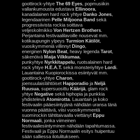
goottirock-yhtye
The 69 Eyes
, popmusiikin
vallankumousta edustava
Ellinoora
,
kanadalainen hard rock yhtye
Danko Jones
,
legendaarinen
Pelle Miljoona Band
sekä
progressiivista rockia soittava
veljeskolmikko
Von Hertzen Brothers
.
Perjantaina festivaalilavoille nousevat mm.
kotikaupungin ylpeys
Turmion Kätilöt
,
vuosikymmeniä villinnyt
Dingo
,
energinen
Nylon Beat
, heavy legenda
Tarot
,
säkenöivä
Maija Vilkkumaa
,
punkyhtye
Nyrkkitappelu
, ruotsalainen hard
rock yhtye
H.E.A.T.
sekä monsteriyhtye
Lordi
.
Lauantaina Kuopiorockissa esiintyvät mm.
goottirock-yhtye
Charon
,
joensuulaislähtöiset
Happoradio
ja
Neljä
Ruusua
, supersuosittu
Käärijä
, glam rock
yhtye
Negative
sekä hiphopia ja punkkia
yhdistelevä
Atomirotta
. Lauantain ja koko
festivaalin pääesiintyjänä nähdään uransa tänä
vuonna päättävä, viisi vuosikymmentä
suomirockin tähtitaivaalla viettänyt
Eppu
Normaali
, jonka viimeinen
festivaaliesiintyminen nähdään tapahtumassa.
Festivaali ja Eppu Normaalin esitys huipentuu
sään salliessa ilotulitukseen.