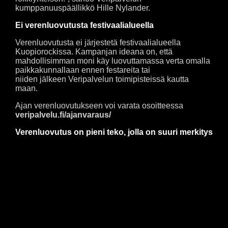
kumppanuuspäällikkö Hille Nylander.
Ei verenluovutusta festivaalialueella
Verenluovutusta ei järjestetä festivaalialueella
Kuopiorockissa. Kampanjan ideana on, että
mahdollisimman moni käy luovuttamassa verta omalla
paikkakunnallaan ennen festareita tai
niiden jälkeen Veripalvelun toimipisteissä kautta
maan.
Ajan verenluovutukseen voi varata osoitteessa
veripalvelu.fi/ajanvaraus/
Verenluovutus on pieni teko, jolla on suuri merkitys
Suomessa noin 40 000 potilasta tarvitsee
verivalmisteita vuosittain, eikä verensiirtoa voi
korvata lääkkeillä.
Vain 3 % luovutusikäisistä luovuttaa verta
vuosittain, minkä vuoksi uusia luovuttajia
tarvitaan jatkuvasti – tänä vuonna jopa 22 000
henkilöä.
Verenluovutus on maksuton tapa auttaa.
Yhdellä luovutuskerralla voi auttaa jopa kolmea