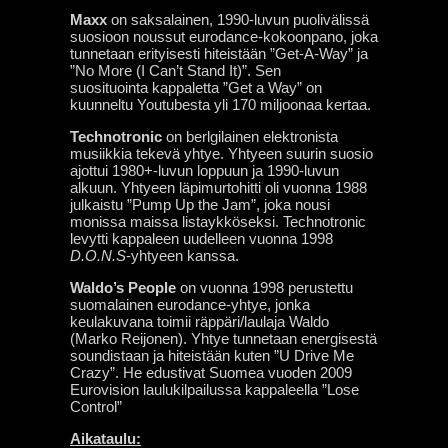
Maxx
on saksalainen, 1990-luvun puolivälissä
suosioon noussut eurodance-kokoonpano, joka
tunnetaan erityisesti hiteistään ”Get-A-Way” ja
”No More (I Can’t Stand It)”. Sen
suosituointa kappaletta ”Get a Way” on
kuunneltu Youtubesta yli 170 miljoonaa kertaa.
Technotronic
on berlgilainen elektronista
musiikkia tekevä yhtye. Yhtyeen suurin suosio
ajottui 1980+-luvun loppuun ja 1990-luvun
alkuun. Yhtyeen läpimurtohitti oli vuonna 1988
julkaistu ”Pump Up the Jam”, joka nousi
monissa maissa listaykköseksi. Technotronic
levytti kappaleen uudelleen vuonna 1998
D.O.N.S
-yhtyeen kanssa.
Waldo’s People
on vuonna 1998 perustettu
suomalainen eurodance-yhtye, jonka
keulakuvana toimii räppäri/laulaja Waldo
(Marko Reijonen). Yhtye tunnetaan energisestä
soundistaan ja hiteistään kuten ”U Drive Me
Crazy”. He edustivat Suomea vuoden 2009
Eurovision laulukilpailussa kappaleella ”Lose
Control”
Aikataulu: