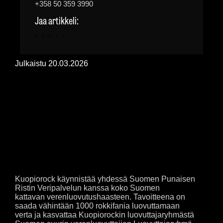
+358 50 359 3990
Jaa artikkeli:
Julkaistu
20.03.2026
KUOPIOROCK HAASTAA
ROKKIKANSAN LUOVUTTAMAAN
VERTA – TAVOITTEENA 1000
LUOVUTTAJAA JA SUURIN
LUOVUTTAJARYHMÄ
Kuopiorock käynnistää yhdessä Suomen Punaisen
Ristin Veripalvelun kanssa koko Suomen
kattavan verenluovutushaasteen. Tavoitteena on
saada vähintään 1000 rokkifania luovuttamaan
verta ja kasvattaa Kuopiorockin luovuttajaryhmästä