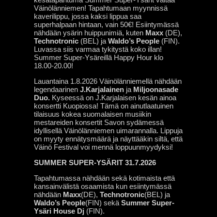
Väinölänniemen! Tapahtumaan myynnissä
kaverilippu, jossa kaksi lippua saa
superhalpaan hintaan, vain 50€! Esiintymässä
nähdään ysärin huippunimiä, kuten
Maxx
(DE),
Technotronic
(BEL) ja
Waldo’s People
(FIN).
Luvassa siis varmaa tykitystä koko illan!
Summer Super-Ysäreillä Happy Hour klo
18.00-20.00!
Lauantaina 1.8.2026 Väinölänniemellä nähdään
legendaarinen
J.Karjalainen
ja
Miljoonasade
Duo.
Kyseessä on J.Karjalaisen kesän ainoa
konsertti Kuopiossa! Tämä on ainutlaatuinen
tilaisuus kokea suomalaisen musiikin
mestareiden konsertit Savon sydämessä
idyllisellä Väinölänniemen uimarannalla. Lippuja
on myyty ennätysmäärä ja näyttääkin siltä, että
Väinö Festival voi mennä loppuunmyydyksi!
SUMMER SUPER-YSÄRIT 31.7.2026
Tapahtumassa nähdään sekä kotimaista että
kansainvälistä osaamista kun esiintymässä
nähdään
Maxx
(DE),
Technotronic
(BEL) ja
Waldo’s People
(FIN) sekä
Summer Super-
Ysäri House Dj
(FIN).