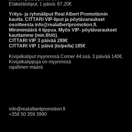
Eläkeläisliput, 1 päivä: 87,20€
Yritys- ja ryhmäliput Real Albert Promotionin
kautta. CITTARI VIP-liput ja pöytävaraukset
osoitteesta info@realalbertpromotion.fi.
Minimimäärä 4 lippua. Myös VIP- pöytävaraukset
kauttamme (min.6hlö).
CITTARI VIP 3 päivää 289€
CITTARI VIP 1 päivä (to/pe/la) 185€
Kivijalkaliput myynnissä Corner 44:ssä. 3 päivää 140€.
Kivijalkalippuja on myynnissä
rajallinen määrä
Lisätietoja
info@realalbertpromotion.fi
+358 50 359 3990
Jaa artikkeli: