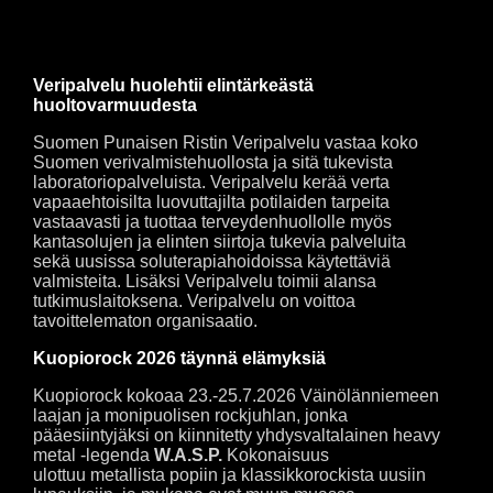
potilasta.
Suomessa tarvitaan 600–700 vapaaehtoista
verenluovuttajaa joka arkipäivä.
Veripalvelu huolehtii elintärkeästä
huoltovarmuudesta
Suomen Punaisen Ristin Veripalvelu vastaa koko
Suomen verivalmistehuollosta ja sitä tukevista
laboratoriopalveluista. Veripalvelu kerää verta
vapaaehtoisilta luovuttajilta potilaiden tarpeita
vastaavasti ja tuottaa terveydenhuollolle myös
kantasolujen ja elinten siirtoja tukevia palveluita
sekä uusissa soluterapiahoidoissa käytettäviä
valmisteita. Lisäksi Veripalvelu toimii alansa
tutkimuslaitoksena. Veripalvelu on voittoa
tavoittelematon organisaatio.
Kuopiorock 2026 täynnä elämyksiä
Kuopiorock kokoaa 23.-25.7.2026 Väinölänniemeen
laajan ja monipuolisen rockjuhlan, jonka
pääesiintyjäksi on kiinnitetty yhdysvaltalainen heavy
metal -legenda
W.A.S.P.
Kokonaisuus
ulottuu metallista popiin ja klassikkorockista uusiin