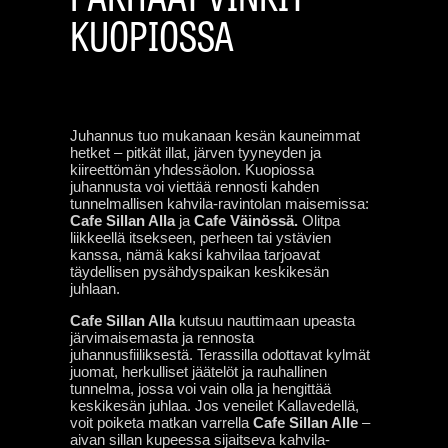
KUOPIOSSA
Juhannus tuo mukanaan kesän kauneimmat
hetket – pitkät illat, järven tyyneyden ja
kiireettömän yhdessäolon. Kuopiossa
juhannusta voi viettää rennosti kahden
tunnelmallisen kahvila-ravintolan maisemissa:
Cafe Sillan Alla
ja
Cafe Väinössä.
Olitpa
liikkeellä itsekseen, perheen tai ystävien
kanssa, nämä kaksi kahvilaa tarjoavat
täydellisen pysähdyspaikan keskikesän
juhlaan.
Cafe Sillan Alla 
kutsuu nauttimaan upeasta 
järvimaisemasta ja rennosta 
juhannusfiiliksestä. Terassilla odottavat kylmät 
juomat, herkulliset jäätelöt ja rauhallinen 
tunnelma, jossa voi vain olla ja hengittää 
keskikesän juhlaa. 
Jos veneilet Kallavedellä, 
voit poiketa matkan varrella 
Cafe Sillan Alle
 – 
aivan sillan kupeessa sijaitseva kahvila-