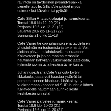
ravintola on täydellinen pysähdyspaikka 
pienelle tauolle. Sillan Alle pääset myös 
esimerkiksi kävellen tai pyöräillen. 
Cafe Sillan Alla aukioloajat juhannuksena:
Torstai 18.6
 klo 12–20 (21)
Perjantai 19.6
 klo 12–21 (22)
Lauantai 20.6
 klo 11–21 (22)
Sunnuntai 21.6
 klo 11–18 
Cafe Väinö
tarjoaa juhannuksena täydellisen
yhdistelmän rentoutumista ja tekemistä. Voit
aloittaa päivän pulahduksella raikkaaseen
Kallaveteen ja jatkaa matkaa terassille
nauttimaan kahvilan valikoimasta: jäätelöistä,
kylmistä juomista ja kesäisistä herkuista.
Juhannusextrana Cafe Väinöstä löytyy
tikkataulu, jossa voit haastaa ystävät tai
perheen pieneen kisailuun. Lisäksi pystyt
vuokraamaan kanootin tai SUP-laudat ja lähteä
Kallavedelle nauttimaan aurinkoisesta
keskikesän juhlasta!
Cafe Väinö palvelee juhannuksena:
Torstai 18.6 klo: 10-20 (21)
Perjantai 19.6 klo: 11-20 (21)