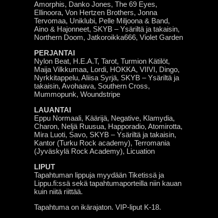
Amorphis, Danko Jones, The 69 Eyes,
Ellinoora, Von Hertzen Brothers, Jonna
Tervomaa, Uniklubi, Pelle Miljoona & Band,
Aino & Hajonneet, SKYB – Ysäriltä ja takaisin,
Northern Doom, Jatkoroikka666, Violet Garden
PERJANTAI
Nylon Beat, H.E.A.T, Tarot, Turmion Kätilöt,
Maija Vilkkumaa, Lordi, HOKKA, VIIVI, Dingo,
Nyrkkitappelu, Aliisa Syrjä, SKYB – Ysäriltä ja
takaisin, Avohaava, Southern Cross,
Mummopunk, Woundstripe
LAUANTAI
Eppu Normaali, Käärijä, Negative, Klamydia,
Charon, Neljä Ruusua, Happoradio, Atomirotta,
Mira Luoti, Savo, SKYB – Ysäriltä ja takaisin,
Kantor (Turku Rock academy), Terromania
(Jyväskylä Rock Academy), Licuation
LIPUT
Tapahtuman lippuja myydään Tiketissä ja
Lippu.fi:ssä sekä tapahtumaporteilla niin kauan
kuin niitä riittää.
Tapahtuma on ikärajaton. VIP-liput K-18.