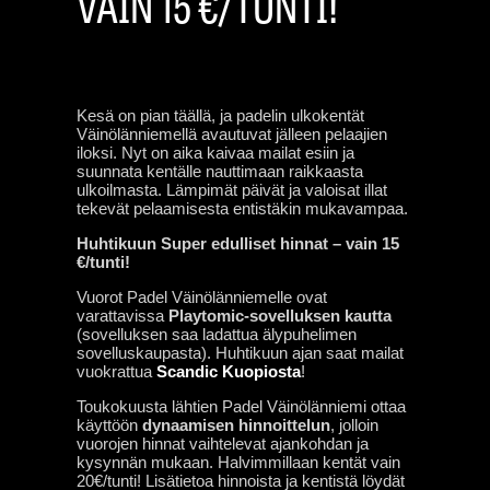
VAIN 15 €/TUNTI!
Kesä on pian täällä, ja padelin ulkokentät
Väinölänniemellä avautuvat jälleen pelaajien
iloksi. Nyt on aika kaivaa mailat esiin ja
suunnata kentälle nauttimaan raikkaasta
ulkoilmasta. Lämpimät päivät ja valoisat illat
tekevät pelaamisesta entistäkin mukavampaa.
Huhtikuun Super edulliset hinnat – vain 15
€/tunti!
Vuorot Padel Väinölänniemelle ovat
varattavissa
Playtomic-sovelluksen kautta
(sovelluksen saa ladattua älypuhelimen
sovelluskaupasta). Huhtikuun ajan saat mailat
vuokrattua
Scandic Kuopiosta
!
Toukokuusta lähtien Padel Väinölänniemi ottaa
käyttöön
dynaamisen hinnoittelun
, jolloin
vuorojen hinnat vaihtelevat ajankohdan ja
kysynnän mukaan. Halvimmillaan kentät vain
20€/tunti! Lisätietoa hinnoista ja kentistä löydät