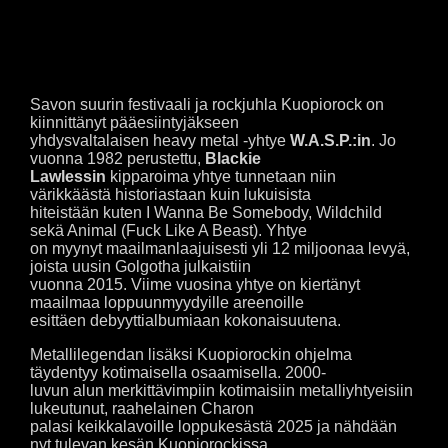
VÄINÖSTAGEN OHJELMALLA
Savon suurin festivaali ja rockjuhla Kuopiorock on
kiinnittänyt pääesiintyjäkseen
yhdysvaltalaisen heavy metal -yhtye
W.A.S.P.:in
. Jo
vuonna 1982 perustettu,
Blackie
Lawlessin
kipparoima yhtye tunnetaan niin
värikkäästä historiastaan kuin lukuisista
hiteistään kuten I Wanna Be Somebody, Wildchild
sekä Animal (Fuck Like A Beast). Yhtye
on myynyt maailmanlaajuisesti yli 12 miljoonaa levyä,
joista uusin Golgotha julkaistiin
vuonna 2015. Viime vuosina yhtye on kiertänyt
maailmaa loppuunmyydyille areenoille
esittäen debyyttialbumiaan kokonaisuutena.
Metallilegendan lisäksi Kuopiorockin ohjelma
täydentyy kotimaisella osaamisella. 2000-
luvun alun merkittävimpiin kotimaisiin metalliyhtyeisiin
lukeutunut, raahelainen Charon
palasi keikkalavoille loppukesästä 2025 ja nähdään
nyt tulevan kesän Kuopiorockissa.