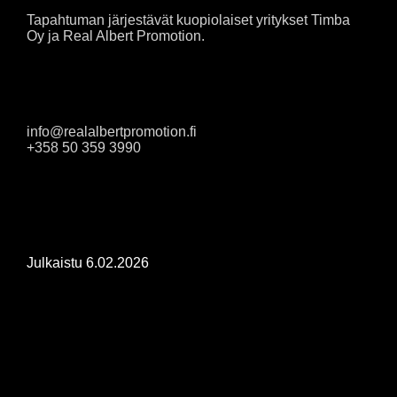
Tapahtuman järjestävät kuopiolaiset yritykset Timba
Oy ja Real Albert Promotion.
Lisätietoja
info@realalbertpromotion.fi
+358 50 359 3990
Jaa artikkeli:
Julkaistu
6.02.2026
KUOPIOROCKIN
PÄÄESIINTYJÄKSI W.A.S.P. –
OHJELMA TÄYDENTYY
CHARONILLA, MIRA LUODILLA JA
ROCK ACADEMY GOES