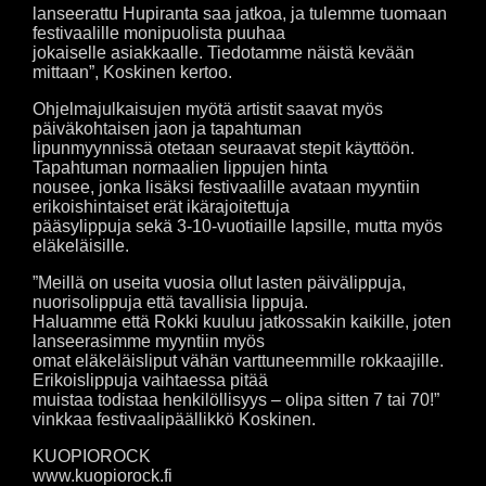
lanseerattu Hupiranta saa jatkoa, ja tulemme tuomaan
festivaalille monipuolista puuhaa
jokaiselle asiakkaalle. Tiedotamme näistä kevään
mittaan”, Koskinen kertoo.
Ohjelmajulkaisujen myötä artistit saavat myös
päiväkohtaisen jaon ja tapahtuman
lipunmyynnissä otetaan seuraavat stepit käyttöön.
Tapahtuman normaalien lippujen hinta
nousee, jonka lisäksi festivaalille avataan myyntiin
erikoishintaiset erät ikärajoitettuja
pääsylippuja sekä 3-10-vuotiaille lapsille, mutta myös
eläkeläisille.
”Meillä on useita vuosia ollut lasten päivälippuja,
nuorisolippuja että tavallisia lippuja.
Haluamme että Rokki kuuluu jatkossakin kaikille, joten
lanseerasimme myyntiin myös
omat eläkeläisliput vähän varttuneemmille rokkaajille.
Erikoislippuja vaihtaessa pitää
muistaa todistaa henkilöllisyys – olipa sitten 7 tai 70!”
vinkkaa festivaalipäällikkö Koskinen.
KUOPIOROCK
www.kuopiorock.fi