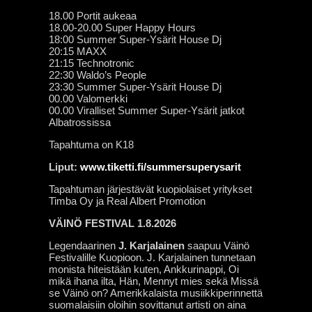
18.00 Portit aukeaa
18.00-20.00 Super Happy Hours
18:00 Summer Super-Ysärit House Dj
20:15 MAXX
21:15 Technotronic
22:30 Waldo’s People
23:30 Summer Super-Ysärit House Dj
00.00 Valomerkki
00.00 Viralliset Summer Super-Ysärit jatkot
Albatrossissa
Tapahtuma on K18
Liput:
www.tiketti.fi/summersuperysarit
Tapahtuman järjestävät kuopiolaiset yritykset
Timba Oy ja Real Albert Promotion
VÄINÖ FESTIVAL 1.8.2026
Legendaarinen
J. Karjalainen
saapuu Väinö
Festivalille Kuopioon. J. Karjalainen tunnetaan
monista hiteistään kuten, Ankkurinappi, Oi
mikä ihana ilta, Hän, Mennyt mies sekä Missä
se Väinö on? Amerikkalaista musiikkiperinnettä
suomalaisiin oloihin sovittanut artisti on aina