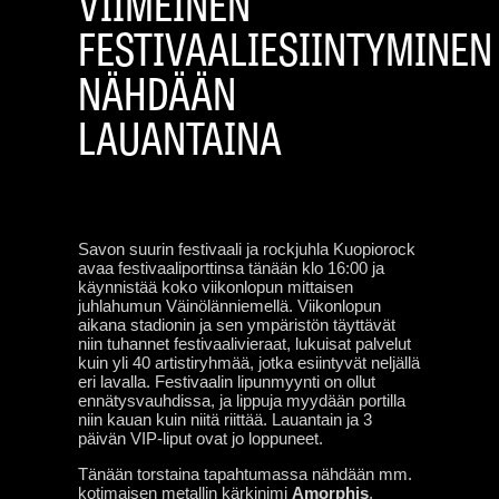
VIIMEINEN
FESTIVAALIESIINTYMINEN
NÄHDÄÄN
LAUANTAINA
Savon suurin festivaali ja rockjuhla Kuopiorock
avaa festivaaliporttinsa tänään klo 16:00 ja
käynnistää koko viikonlopun mittaisen
juhlahumun Väinölänniemellä. Viikonlopun
aikana stadionin ja sen ympäristön täyttävät
niin tuhannet festivaalivieraat, lukuisat palvelut
kuin yli 40 artistiryhmää, jotka esiintyvät neljällä
eri lavalla. Festivaalin lipunmyynti on ollut
ennätysvauhdissa, ja lippuja myydään portilla
niin kauan kuin niitä riittää. Lauantain ja 3
päivän VIP-liput ovat jo loppuneet.
Tänään torstaina tapahtumassa nähdään mm.
kotimaisen metallin kärkinimi
Amorphis
,