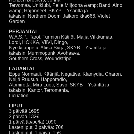
Tervomaa, Uniklubi, Pelle Miljoona &amp; Band, Aino
&amp; Hajonneet, SKYB – Ysäriltä ja
takaisin, Northern Doom, Jatkoroikka666, Violet
Garden
PERJANTAI
W.A.S.P., Tarot, Turmion Kätilöt, Maija Vilkkumaa,
Lordi, HOKKA, VIIVI, Dingo,
Nyrkkitappelu, Aliisa Syrjä, SKYB – Ysäriltä ja
takaisin, Mummopunk, Avohaava,
Southern Cross, Woundstripe
LAUANTAI
Eppu Normaali, Käärijä, Negative, Klamydia, Charon,
Neljä Ruusua, Happoradio,
Atomirotta, Mira Luoti, Savo, SKYB – Ysäriltä ja
takaisin, Kantor, Terromania,
Licuation
LIPUT :
3 päivää 169€
2 päivää 132€
1 päivä (to/pe/la) 109€
Lastenliput, 3 päivää: 70€
Lastenliput, 1 päivä: 15€