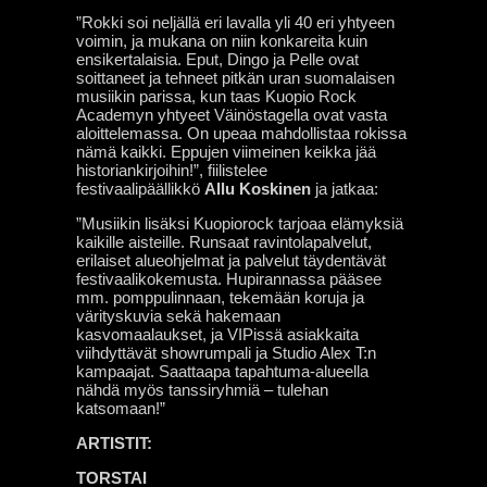
”Rokki soi neljällä eri lavalla yli 40 eri yhtyeen
voimin, ja mukana on niin konkareita kuin
ensikertalaisia. Eput, Dingo ja Pelle ovat
soittaneet ja tehneet pitkän uran suomalaisen
musiikin parissa, kun taas Kuopio Rock
Academyn yhtyeet Väinöstagella ovat vasta
aloittelemassa. On upeaa mahdollistaa rokissa
nämä kaikki. Eppujen viimeinen keikka jää
historiankirjoihin!”, fiilistelee
festivaalipäällikkö
Allu Koskinen
ja jatkaa:
”Musiikin lisäksi Kuopiorock tarjoaa elämyksiä
kaikille aisteille. Runsaat ravintolapalvelut,
erilaiset alueohjelmat ja palvelut täydentävät
festivaalikokemusta. Hupirannassa pääsee
mm. pomppulinnaan, tekemään koruja ja
värityskuvia sekä hakemaan
kasvomaalaukset, ja VIPissä asiakkaita
viihdyttävät showrumpali ja Studio Alex T:n
kampaajat. Saattaapa tapahtuma-alueella
nähdä myös tanssiryhmiä – tulehan
katsomaan!”
ARTISTIT:
TORSTAI