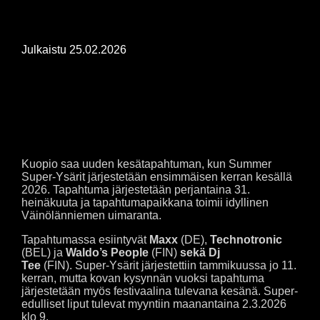
Julkaistu
25.02.2026
KUOPIOON UUSI FESTIVAALI
KESÄLLE 2026
Kuopio saa uuden kesätapahtuman, kun Summer
Super-Ysärit järjestetään ensimmäisen kerran kesällä
2026. Tapahtuma järjestetään perjantaina 31.
heinäkuuta ja tapahtumapaikkana toimii idyllinen
Väinölänniemen uimaranta.
Tapahtumassa esiintyvät
Maxx
(DE),
Technotronic
(BEL) ja
Waldo’s People
(FIN)
sekä Dj
Tee
(FIN). Super-Ysärit järjestettiin tammikuussa jo 11.
kerran, mutta kovan kysynnän vuoksi tapahtuma
järjestetään myös festivaalina tulevana kesänä. Super-
edulliset liput tulevat myyntiin maanantaina 2.3.2026
klo 9.