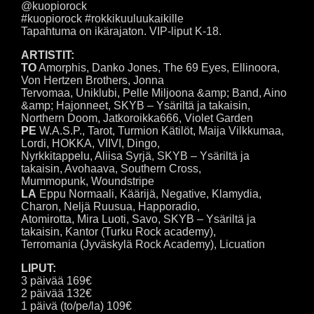
@kuopiorock
#kuopiorock #rokkikuuluukaikille
Tapahtuma on ikärajaton. VIP-liput K-18.
ARTISTIT:
TO
Amorphis, Danko Jones, The 69 Eyes, Ellinoora,
Von Hertzen Brothers, Jonna
Tervomaa, Uniklubi, Pelle Miljoona &amp; Band, Aino
&amp; Hajonneet, SKYB – Ysäriltä ja takaisin,
Northern Doom, Jatkoroikka666, Violet Garden
PE
W.A.S.P., Tarot, Turmion Kätilöt, Maija Vilkkumaa,
Lordi, HOKKA, VIIVI, Dingo,
Nyrkkitappelu, Aliisa Syrjä, SKYB – Ysäriltä ja
takaisin, Avohaava, Southern Cross,
Mummopunk, Woundstripe
LA
Eppu Normaali, Käärijä, Negative, Klamydia,
Charon, Neljä Ruusua, Happoradio,
Atomirotta, Mira Luoti, Savo, SKYB – Ysäriltä ja
takaisin, Kantor (Turku Rock academy),
Terromania (Jyväskylä Rock Academy), Licuation
LIPUT:
3 päivää 169€
2 päivää 132€
1 päivä (to/pe/la) 109€