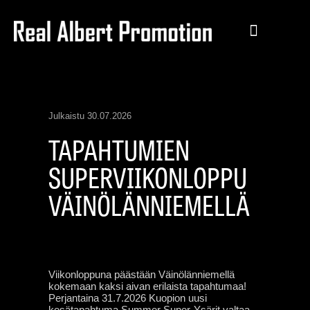
Julkaistu
30.07.2026
TAPAHTUMIEN
SUPERVIIKONLOPPU
VÄINÖLÄNNIEMELLÄ
Viikonloppuna päästään Väinölänniemellä
kokemaan kaksi aivan erilaista tapahtumaa!
Perjantaina 31.7.2026 Kuopion uusi
kesätapahtuma Summer Super-Ysärit valtaa