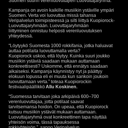
Suomen suurin verenluovuttajien Luovuttajaryhmä.
Kampanja on avoin kaikille musiikin ystäville ympäri
Suomen. Verta voi luovuttaa missä tahansa
Veripalvelun toimipisteessä ja silti liittyä Kuopiorock-
Luovuttajaryhmään. Luovuttajaryhmään
liittyminen onnistuu helposti verenluovutuksen
yhteydessä.
“Löytyykö Suomesta 1000 rokkifania, jotka haluavat
auttaa potilaita luovuttamalla verta?
Kuopiorock uskoo, että löytyy. Kuinka suuri joukko
musiikin ystäviä saadaan mukaan auttamaan
konkreettisesti? Uskomme, että ennätys saadaan
aikaiseksi. Kampanja käynnistyy nyt ja päättyy
elokuun lopussa eli ei muuta kun sankoin joukoin
luovuttamaan verta.” toteaa Kuopiorockin
festivaalipäällikkö
Allu Koskinen.
“Suomessa tarvitaan joka arkipäivä 600–700
verenluovuttajaa, jotta potilaat saavat
tarvitsemansa hoidon. On upeaa, että Kuopiorock
kutsuu musiikin ystävät mukaan auttamaan.
Luovuttajaryhmä ovat konkreettinen tapa näyttää
yhteisön voima, tässä tapauksessa
rokkiyhteisön.”, sanoo Veripalvelun