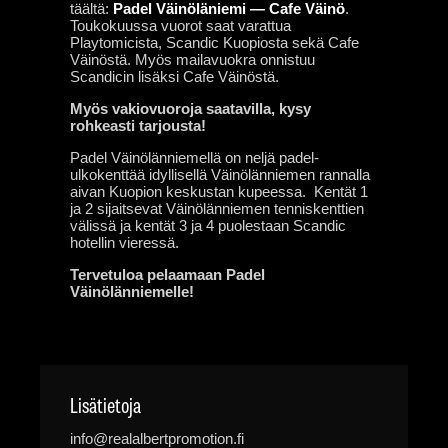
täältä:
Padel Väinöläniemi — Cafe Väinö
.
Toukokuussa vuorot saat varattua
Playtomicista, Scandic Kuopiosta sekä Cafe
Väinöstä. Myös mailavuokra onnistuu
Scandicin lisäksi Cafe Väinöstä.
Myös vakiovuoroja saatavilla, kysy
rohkeasti tarjousta!
Padel Väinölänniemellä on neljä padel-
ulkokenttää idyllisellä Väinölänniemen rannalla
aivan Kuopion keskustan kupeessa. Kentät 1
ja 2 sijaitsevat Väinölänniemen tenniskenttien
välissä ja kentät 3 ja 4 puolestaan Scandic
hotellin vieressä.
Tervetuloa pelaamaan Padel
Väinölänniemelle!
Lisätietoja
info@realalbertpromotion.fi