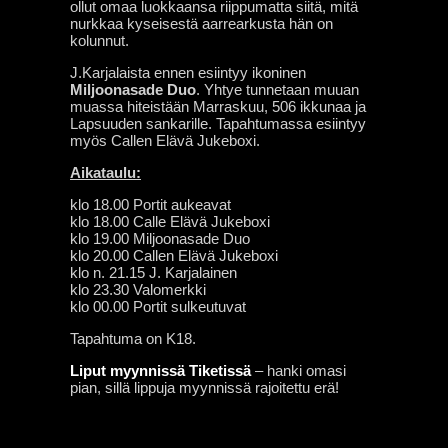
ollut omaa luokkaansa riippumatta siitä, mitä
nurkkaa kyseisestä aarrearkusta hän on
kolunnut.
J.Karjalaista ennen esiintyy ikoninen
Miljoonasade Duo
. Yhtye tunnetaan muuan
muassa hiteistään Marraskuu, 506 ikkunaa ja
Lapsuuden sankarille. Tapahtumassa esiintyy
myös Callen Elävä Jukeboxi.
Aikataulu:
klo 18.00 Portit aukeavat
klo 18.00 Calle Elävä Jukeboxi
klo 19.00 Miljoonasade Duo
klo 20.00 Callen Elävä Jukeboxi
klo n. 21.15 J. Karjalainen
klo 23.30 Valomerkki
klo 00.00 Portit sulkeutuvat
Tapahtuma on K18.
Liput myynnissä Tiketissä
– hanki omasi
pian, sillä lippuja myynnissä rajoitettu erä!