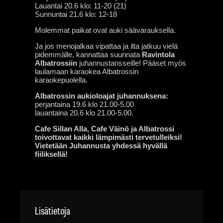
Lauantai 20.6 klo: 11-20 (21)
Sunnuntai 21.6 klo: 12-18
Molemmat paikat ovat auki säävarauksella.
Ja jos menojalkaa vipattaa ja ilta jatkuu vielä
pidemmälle, kannattaa suunnata
Ravintola
Albatrossiin
juhannustansseille! Pääset myös
laulamaan karaokea Albatrossin
karaokepuolella.
Albatrossin aukioloajat juhannuksena:
perjantaina 19.6 klo 21.00-5.00
lauantaina 20.6 klo 21.00-5.00.
Cafe Sillan Alla, Cafe Väinö ja Albatrossi
toivottavat kaikki lämpimästi tervetulleiksi!
Vietetään Juhannusta yhdessä hyvällä
fiiliksellä!
Lisätietoja