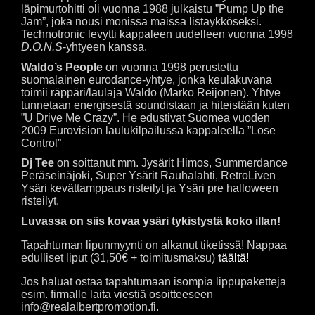
läpimurtohitti oli vuonna 1988 julkaistu ”Pump Up the
Jam”, joka nousi monissa maissa listaykköseksi.
Technotronic levytti kappaleen uudelleen vuonna 1998
D.O.N.S
-yhtyeen kanssa.
Waldo’s People
on vuonna 1998 perustettu
suomalainen eurodance-yhtye, jonka keulakuvana
toimii räppäri/laulaja Waldo (Marko Reijonen). Yhtye
tunnetaan energisestä soundistaan ja hiteistään kuten
”U Drive Me Crazy”. He edustivat Suomea vuoden
2009 Eurovision laulukilpailussa kappaleella ”Lose
Control”
Dj Tee
on soittanut mm. Jysärit Himos, Summerdance
Peräseinäjoki, Super Ysärit Rauhalahti, RetroLiven
Ysäri kevättamppaus risteilyt ja Ysäri pre halloween
risteilyt.
Luvassa on siis kovaa ysäri tykistystä koko illan!
Tapahtuman lipunmyynti on alkanut tiketissä! Nappaa
edulliset liput (31,50€ + toimitusmaksu)
t
äältä!
Jos haluat ostaa tapahtumaan isompia lippupaketteja
esim. firmalle laita viestiä osoitteeseen
info@realalbertpromotion.fi.