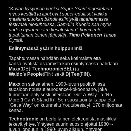
”Kovan kysynnän vuoksi Super-Ysärit järjestetään
myös kesällä ja liput ovat super-edulliset vaikka
maailmanluokan bändit esiintyvät tapahtumassa
festivaali olosuhteissa. Samalla Kuopio saa myös
uuden hyvänmielen kesäfestarin”, kommentoi
tapahtuman toinen järjestäjä
Timo Pelkonen
Timba
Oy:stä.
Esiintymässä ysärin huippunimiä
Tapahtumassa nähdään sekä kotimaista että
kansainvälistä osaamista kun esiintymässä nähdään
Maxx
(DE),
Technotronic
(BEL) ja
Waldo’s People
(FIN) sekä
Dj Tee
(FIN).
Maxx
on saksalainen, 1990-luvun puolivälissä
suosioon noussut eurodance-kokoonpano, joka
tunnetaan erityisesti hiteistään ”Get-A-Way” ja ”No
More (I Can’t Stand It)”. Sen suosituointa kappaletta
”Get a Way” on kuunneltu Youtubesta yli 170 miljoonaa
kertaa.
Technotronic
on berlgilainen elektronista musiikkia
tekevä yhtye. Yhtyeen suurin suosio ajottui 1980+-
luvun loppuun ja 1990-luvun alkuun. Yhtyeen