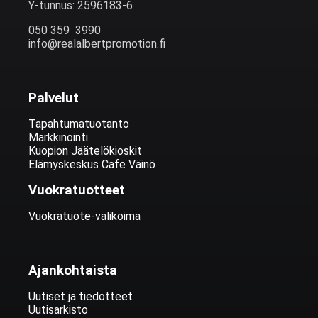
Y-tunnus: 2596183-6
050 359 3990
info@realalbertpromotion.fi
Palvelut
Tapahtumatuotanto
Markkinointi
Kuopion Jäätelökioskit
Elämyskeskus Cafe Väinö
Vuokratuotteet
Vuokratuote-valikoima
Ajankohtaista
Uutiset ja tiedotteet
Uutisarkisto