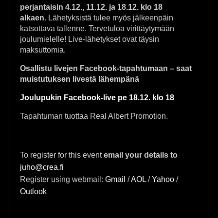
perjantaisin
4.12., 11.12. ja 18.12. klo 18
alkaen.
Lähetyksistä tulee myös jälkeenpäin
katsottava tallenne. Tervetuloa virittäytymään
joulumielelle! Live-lähetykset ovat täysin
maksuttomia.
Osallistu livejen Facebook-tapahtumaan – saat
muistutuksen livestä lähempänä
Joulupukin Facebook-live pe 18.12. klo 18
Tapahtuman tuottaa Real Albert Promotion.
To register for this event
email your details to
juho@crea.fi
Register using webmail:
Gmail
/
AOL
/
Yahoo
/
Outlook