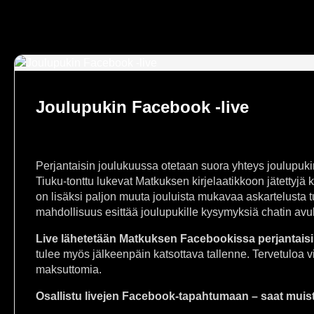
Joulupukin Facebook -live
Perjantaisin joulukuussa otetaan suora yhteys joulupukin
Tiuku-tonttu lukevat Matkuksen kirjelaatikkoon jätettyjä
on lisäksi paljon muuta jouluista mukavaa askartelusta t
mahdollisuus esittää joulupukille kysymyksiä chatin avul
Live lähetetään Matkuksen Facebookissa perjantais
tulee myös jälkeenpäin katsottava tallenne. Tervetuloa vi
maksuttomia.
Osallistu livejen Facebook-tapahtumaan – saat muis