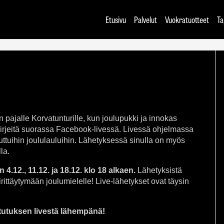
Etusivu
Palvelut
Vuokratuotteet
Ta
 pajalle Korvatunturille, kun joulupukki ja innokas
 kirjeitä suorassa Facebook-livessä. Livessä ohjelmassa
uttuihin joululauluihin. Lähetyksessä sinulla on myös
la.
in
4.12., 11.12. ja 18.12. klo 18 alkaen.
Lähetyksistä
rittäytymään joulumielelle! Live-lähetykset ovat täysin
tutuksen livestä lähempänä!