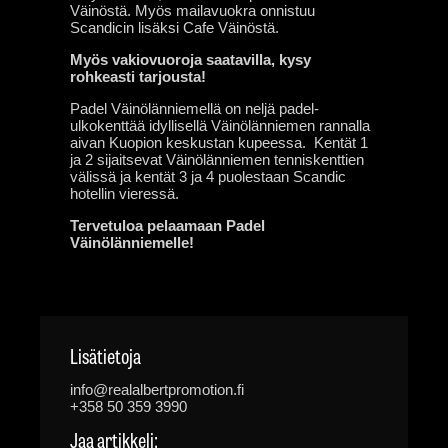
Väinöstä. Myös mailavuokra onnistuu
Scandicin lisäksi Cafe Väinöstä.
Myös vakiovuoroja saatavilla, kysy
rohkeasti tarjousta!
Padel Väinölänniemellä on neljä padel-
ulkokenttää idyllisellä Väinölänniemen rannalla
aivan Kuopion keskustan kupeessa. Kentät 1
ja 2 sijaitsevat Väinölänniemen tenniskenttien
välissä ja kentät 3 ja 4 puolestaan Scandic
hotellin vieressä.
Tervetuloa pelaamaan Padel
Väinölänniemelle!
Lisätietoja
info@realalbertpromotion.fi
+358 50 359 3990
Jaa artikkeli: