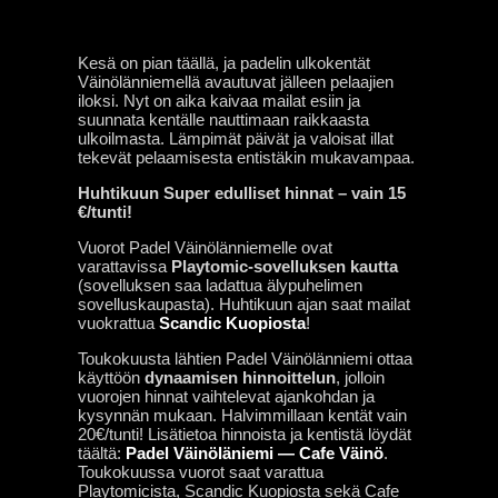
Kesä on pian täällä, ja padelin ulkokentät
Väinölänniemellä avautuvat jälleen pelaajien
iloksi. Nyt on aika kaivaa mailat esiin ja
suunnata kentälle nauttimaan raikkaasta
ulkoilmasta. Lämpimät päivät ja valoisat illat
tekevät pelaamisesta entistäkin mukavampaa.
Huhtikuun Super edulliset hinnat – vain 15
€/tunti!
Vuorot Padel Väinölänniemelle ovat
varattavissa
Playtomic-sovelluksen kautta
(sovelluksen saa ladattua älypuhelimen
sovelluskaupasta). Huhtikuun ajan saat mailat
vuokrattua
Scandic Kuopiosta
!
Toukokuusta lähtien Padel Väinölänniemi ottaa
käyttöön
dynaamisen hinnoittelun
, jolloin
vuorojen hinnat vaihtelevat ajankohdan ja
kysynnän mukaan. Halvimmillaan kentät vain
20€/tunti! Lisätietoa hinnoista ja kentistä löydät
täältä:
Padel Väinöläniemi — Cafe Väinö
.
Toukokuussa vuorot saat varattua
Playtomicista, Scandic Kuopiosta sekä Cafe