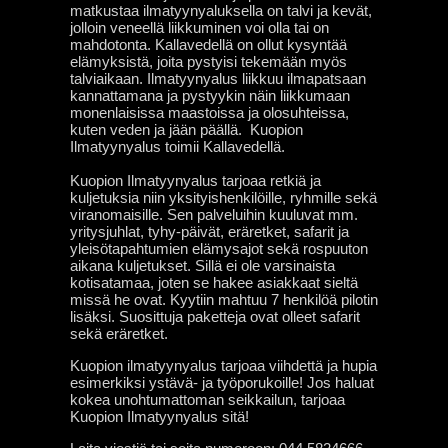
matkustaa ilmatyynyaluksella on talvi ja kevät,
jolloin veneellä liikkuminen voi olla tai on
mahdotonta. Kallavedellä on ollut kysyntää
elämyksistä, joita pystyisi tekemään myös
talviaikaan. Ilmatyynyalus liikkuu ilmapatsaan
kannattamana ja pystyykin näin liikkumaan
monenlaisissa maastoissa ja olosuhteissa,
kuten veden ja jään päällä. Kuopion
Ilmatyynyalus toimii Kallavedellä.
Kuopion Ilmatyynyalus tarjoaa retkiä ja
kuljetuksia niin yksityishenkilöille, ryhmille sekä
viranomaisille. Sen palveluihin kuuluvat mm.
yritysjuhlat, tyhy-päivät, eräretket, safarit ja
yleisötapahtumien elämysajot sekä rospuuton
aikana kuljetukset. Sillä ei ole varsinaista
kotisatamaa, joten se hakee asiakkaat sieltä
missä he ovat. Kyytiin mahtuu 7 henkilöä pilotin
lisäksi. Suosittuja paketteja ovat olleet safarit
sekä eräretket.
Kuopion ilmatyynyalus tarjoaa viihdettä ja hupia
esimerkiksi ystävä- ja työporukoille! Jos haluat
kokea unohtumattoman seikkailun, tarjoaa
Kuopion Ilmatyynyalus sitä!