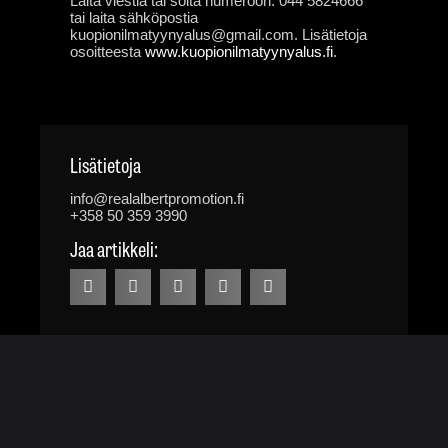
Laita viestiä tai soita numeroon: 044 5824666
tai laita sähköpostia
kuopionilmatyynyalus@gmail.com. Lisätietoja
osoitteesta
www.kuopionilmatyynyalus.fi
.
Lisätietoja
info@realalbertpromotion.fi
+358 50 359 3990
Jaa artikkeli: