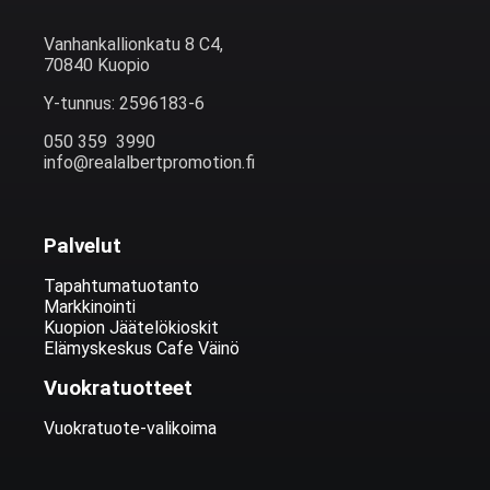
Vanhankallionkatu 8 C4,
70840 Kuopio
Y-tunnus: 2596183-6
050 359 3990
info@realalbertpromotion.fi
Palvelut
Tapahtumatuotanto
Markkinointi
Kuopion Jäätelökioskit
Elämyskeskus Cafe Väinö
Vuokratuotteet
Vuokratuote-valikoima