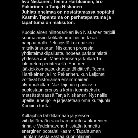
Iivo Niskanen, Teemu Hartikainen, Iiro
Pakarinen ja Tanja Niskanen.
Juhlatunnelmaa on nostattamassa poptähti
Kasmir. Tapahtuma on perhetapahtuma ja
tapahtuma on maksuton.
Kuopiolainen hiihtosankari Iivo Niskanen tarjoili
suomalaisiin kotikatsomoihin herkkua
nappaamalla Pekingistä kokonaisen
mitalivärisuoran. Niskanen pronssia
yhdistelmäkilpailusta, hopeaa parisprintistä
yhdessä Joni Mäen kanssa ja kultaa 15
kilometrin perinteisellä. Suomen
jääkiekkomaajoukkuetta tähdittivät Teemu
Hartikainen ja Iiro Pakarinen, kun Leijonat
voittivat historiansa ensimmäisen
olympiakullan. Naisleijonien paidassa
puolestaan pronssia kotiin tuomiseksi oli
metsästämässä Tanja Niskanen. Nyt näille
upeille urheilijoille järjestetään oma kultajuhla
Kuopion torilla.
Kultajuhlia tahdittamaan ja yleisöä
viihdyttämään saadaan urheilusankareiden
rinnalle Vadelmavene-hitistään tunnettu
energinen poptähti Kasmir. Tapahtuman
juontamisesta vastaa kuopiolainen