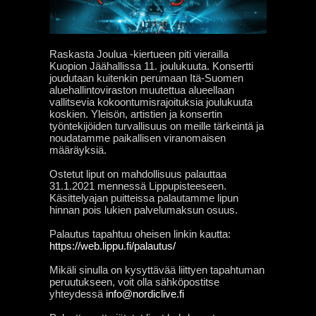
Raskasta Joulua -kiertueen piti vierailla
Kuopion Jäähallissa 11. joulukuuta. Konsertti
joudutaan kuitenkin perumaan Itä-Suomen
aluehallintoviraston muutettua alueellaan
vallitsevia kokoontumisrajoituksia joulukuuta
koskien. Yleisön, artistien ja konsertin
työntekijöiden turvallisuus on meille tärkeintä ja
noudatamme paikallisen viranomaisen
määräyksiä.
Ostetut liput on mahdollisuus palauttaa
31.1.2021 mennessä Lippupisteeseen.
Käsittelyajan puitteissa palautamme lipun
hinnan pois lukien palvelumaksun osuus.
Palautus tapahtuu oheisen linkin kautta:
https://web.lippu.fi/palautus/
Mikäli sinulla on kysyttävää liittyen tapahtuman
peruutukseen, voit olla sähköpostitse
yhteydessä
info@nordiclive.fi