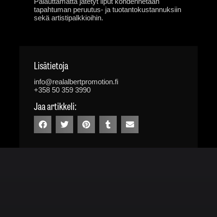
Palauttamatta jätetyt liput kohdennetaan
tapahtuman peruutus- ja tuotantokustannuksiin
sekä artistipalkkioihin.
Lisätietoja
info@realalbertpromotion.fi
+358 50 359 3990
Jaa artikkeli: