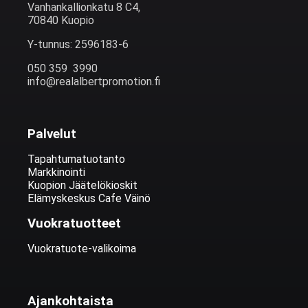
Vanhankallionkatu 8 C4,
70840 Kuopio
Y-tunnus: 2596183-6
050 359 3990
info@realalbertpromotion.fi
Palvelut
Tapahtumatuotanto
Markkinointi
Kuopion Jäätelökioskit
Elämyskeskus Cafe Väinö
Vuokratuotteet
Vuokratuote-valikoima
Ajankohtaista