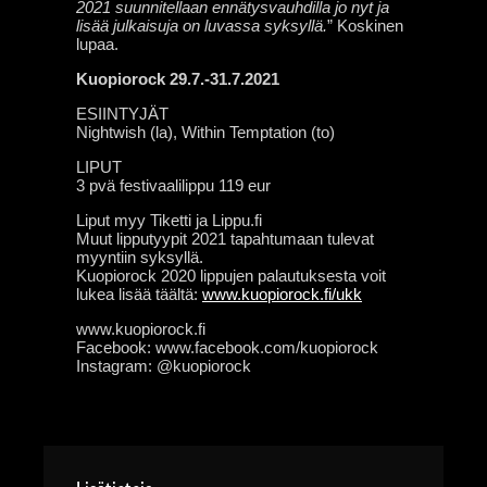
2021 suunnitellaan ennätysvauhdilla jo nyt ja
lisää julkaisuja on luvassa syksyllä.
” Koskinen
lupaa.
Kuopiorock 29.7.-31.7.2021
ESIINTYJÄT
Nightwish (la), Within Temptation (to)
LIPUT
3 pvä festivaalilippu 119 eur
Liput myy Tiketti ja Lippu.fi
Muut lipputyypit 2021 tapahtumaan tulevat
myyntiin syksyllä.
Kuopiorock 2020 lippujen palautuksesta voit
lukea lisää täältä:
www.kuopiorock.fi/ukk
www.kuopiorock.fi
Facebook: www.facebook.com/kuopiorock
Instagram: @kuopiorock