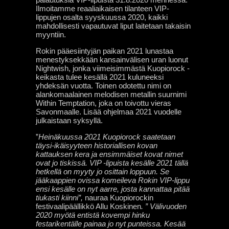
Ilmoitamme reaaliaikaisen tilanteen VIP-
lippujen osalta syyskuussa 2020, kaikki
mahdollisesti vapautuvat liput laitetaan takaisin
myyntiin.
Rokin pääesiintyjän paikan 2021 lunastaa
menestyksekkään kansainvälisen uran luonut
Nightwish, jonka viimeisimmästä Kuopiorock -
keikasta tulee kesällä 2021 kuluneeksi
yhdeksän vuotta. Toinen odotettu nimi on
alankomaalainen melodisen metallin suurnimi
Within Temptation, joka on toivottu vieras
Savonmaalle. Lisää ohjelmaa 2021 vuodelle
julkaistaan syksyllä.
”
Heinäkuussa 2021 Kuopiorock saatetaan
täysi-ikäisyyteen historiallisen kovan
kattauksen kera ja ensimmäiset kovat nimet
ovat jo tiskissä. VIP -lipuista kesälle 2021 tällä
hetkellä on myyty jo osittain loppuun. Se
jääkaappien ovissa komeileva Rokin VIP-lippu
ensi kesälle on nyt aarre, josta kannattaa pitää
tiukasti kiinni”,
nauraa Kuopiorockin
festivaalipäällikkö Allu Koskinen
. ” Välivuoden
2020 myötä entistä kovempi hinku
festarikentälle painaa jo nyt punteissa. Kesää