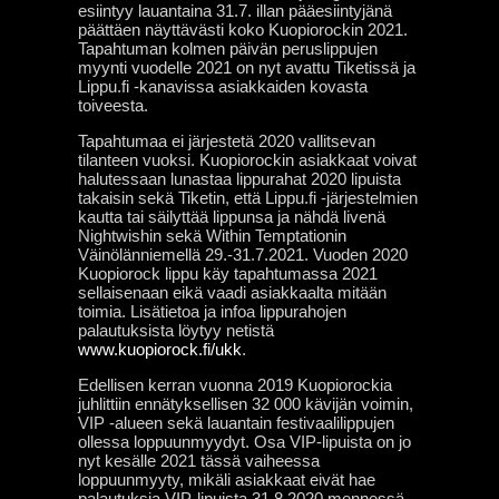
esiintyy lauantaina 31.7. illan pääesiintyjänä
päättäen näyttävästi koko Kuopiorockin 2021.
Tapahtuman kolmen päivän peruslippujen
myynti vuodelle 2021 on nyt avattu Tiketissä ja
Lippu.fi -kanavissa asiakkaiden kovasta
toiveesta.
Tapahtumaa ei järjestetä 2020 vallitsevan
tilanteen vuoksi. Kuopiorockin asiakkaat voivat
halutessaan lunastaa lippurahat 2020 lipuista
takaisin sekä Tiketin, että Lippu.fi -järjestelmien
kautta tai säilyttää lippunsa ja nähdä livenä
Nightwishin sekä Within Temptationin
Väinölänniemellä 29.-31.7.2021. Vuoden 2020
Kuopiorock lippu käy tapahtumassa 2021
sellaisenaan eikä vaadi asiakkaalta mitään
toimia. Lisätietoa ja infoa lippurahojen
palautuksista löytyy netistä
www.kuopiorock.fi/ukk
.
Edellisen kerran vuonna 2019 Kuopiorockia
juhlittiin ennätyksellisen 32 000 kävijän voimin,
VIP -alueen sekä lauantain festivaalilippujen
ollessa loppuunmyydyt. Osa VIP-lipuista on jo
nyt kesälle 2021 tässä vaiheessa
loppuunmyyty, mikäli asiakkaat eivät hae
palautuksia VIP-lipuista 31.8.2020 mennessä.