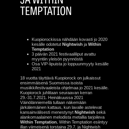
TEMPTATION
Kuopiorockissa nähdään kovasti jo 2020
kesälle odotetut
Nightwish
ja
Within
Temptation
3 päivän 2021 festivaaliliput avattu
myyntiin yleisön pyynnöstä
Osa VIP-lipuista jo loppuunmyyty kesälle
2021
18 vuotta täyttävä Kuopiorock on julkaissut
ensimmäisenä Suomessa isoista
musiikkifestivaaleista ohjelmaa jo 2021 kesälle.
Kuopiorock juhlitaan seuraavan kerran
29.-31.7.2021. Heinäkuussa 2021
Väinölänniemellä tullaan näkemään
järkälemäinen kattaus, kun lavalle astelevat
kansainvälisesti menestynyt
Nightwish
sekä
alankomaalainen melodista metallia tarjoileva
Within Temptation.
Within Temptation esiintyy
illan viimeisenä torstaina 29.7. ja Nightwish