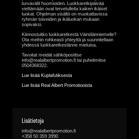
turvavälit huomioiden. Luokkaretkipäivää
viettämään ovat tervetulleita kaiken ikäiset
luokat. Ohjelman sisältö on muokattavissa
ryhmän toiveiden ja ikäluokan mukaan
sopivaksi.
Kiinnostuitko luokkaretkestä Väinölänniemelle?
Ota meihin rohkeasti yhteyttä ja suunnitellaan
yhdessä luokkaretkestänne mieluisa.
Tavoitat meidät sähköpostitse
info@realalbertpromotion.fi tai puhelimitse
0504368322.
Lue lisää Kuplafutiksesta
Lue lisää Real Albert Promotionista
Lisätietoja
info@realalbertpromotion.fi
+358 50 359 3990