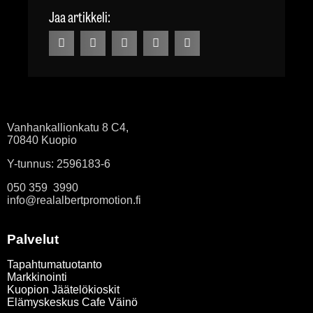
Jaa artikkeli:
Vanhankallionkatu 8 C4,
70840 Kuopio
Y-tunnus: 2596183-6
050 359 3990
info@realalbertpromotion.fi
Palvelut
Tapahtumatuotanto
Markkinointi
Kuopion Jäätelökioskit
Elämyskeskus Cafe Väinö