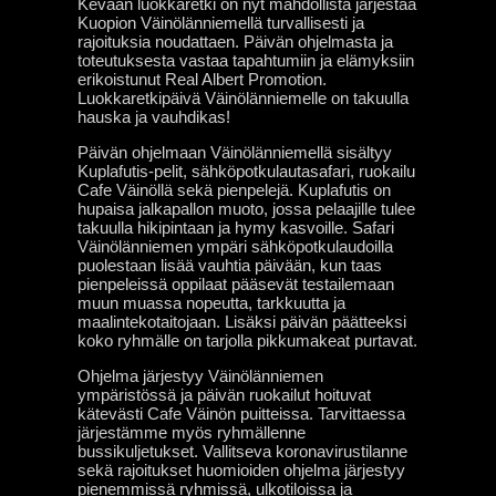
Kevään luokkaretki on nyt mahdollista järjestää
Kuopion Väinölänniemellä turvallisesti ja
rajoituksia noudattaen. Päivän ohjelmasta ja
toteutuksesta vastaa tapahtumiin ja elämyksiin
erikoistunut Real Albert Promotion.
Luokkaretkipäivä Väinölänniemelle on takuulla
hauska ja vauhdikas!
Päivän ohjelmaan Väinölänniemellä sisältyy
Kuplafutis-pelit, sähköpotkulautasafari, ruokailu
Cafe Väinöllä sekä pienpelejä. Kuplafutis on
hupaisa jalkapallon muoto, jossa pelaajille tulee
takuulla hikipintaan ja hymy kasvoille. Safari
Väinölänniemen ympäri sähköpotkulaudoilla
puolestaan lisää vauhtia päivään, kun taas
pienpeleissä oppilaat pääsevät testailemaan
muun muassa nopeutta, tarkkuutta ja
maalintekotaitojaan. Lisäksi päivän päätteeksi
koko ryhmälle on tarjolla pikkumakeat purtavat.
Ohjelma järjestyy Väinölänniemen
ympäristössä ja päivän ruokailut hoituvat
kätevästi Cafe Väinön puitteissa. Tarvittaessa
järjestämme myös ryhmällenne
bussikuljetukset. Vallitseva koronavirustilanne
sekä rajoitukset huomioiden ohjelma järjestyy
pienemmissä ryhmissä, ulkotiloissa ja