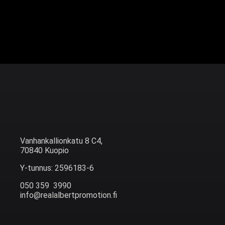
Vanhankallionkatu 8 C4,
70840 Kuopio
Y-tunnus: 2596183-6
050 359 3990
info@realalbertpromotion.fi