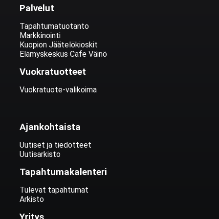
Palvelut
Tapahtumatuotanto
Markkinointi
Kuopion Jäätelökioskit
Elämyskeskus Cafe Väinö
Vuokratuotteet
Vuokratuote-valikoima
Ajankohtaista
Uutiset ja tiedotteet
Uutisarkisto
Tapahtumakalenteri
Tulevat tapahtumat
Arkisto
Yritys