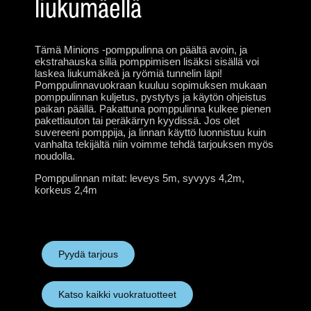
liukumäellä
Tämä Minions -pomppulinna on päältä avoin, ja
ekstrahauska sillä pomppimisen lisäksi sisällä voi
laskea liukumäkeä ja ryömiä tunnelin läpi!
Pomppulinnavuokraan kuuluu sopimuksen mukaan
pomppulinnan kuljetus, pystytys ja käytön ohjeistus
paikan päällä. Pakattuna pomppulinna kulkee pienen
pakettiauton tai peräkärryn kyydissä. Jos olet
suvereeni pomppija, ja linnan käyttö luonnistuu kuin
vanhalta tekijältä niin voimme tehdä tarjouksen myös
noudolla.
Pomppulinnan mitat: leveys 5m, syvyys 4,2m,
korkeus 2,4m
Pyydä tarjous
Katso kaikki vuokratuotteet