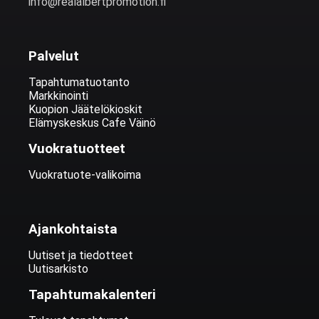
info@realalbertpromotion.fi
Palvelut
Tapahtumatuotanto
Markkinointi
Kuopion Jäätelökioskit
Elämyskeskus Cafe Väinö
Vuokratuotteet
Vuokratuote-valikoima
Ajankohtaista
Uutiset ja tiedotteet
Uutisarkisto
Tapahtumakalenteri