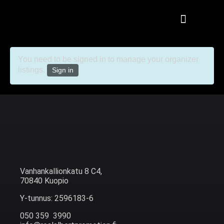
You need to be signed in to manage your organizer
listings.
Sign in
Vanhankallionkatu 8 C4,
70840 Kuopio
Y-tunnus: 2596183-6
050 359 3990