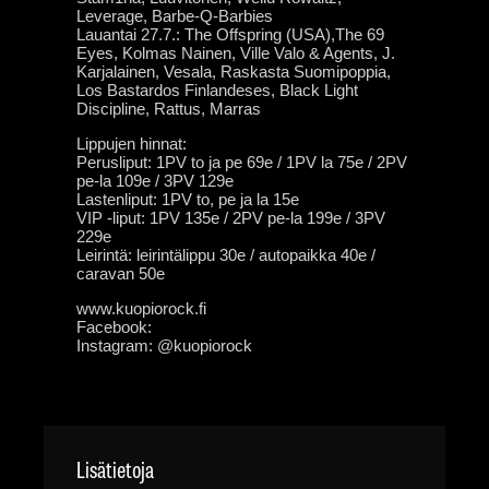
Leverage, Barbe-Q-Barbies
Lauantai 27.7.: The Offspring (USA),The 69
Eyes, Kolmas Nainen, Ville Valo & Agents, J.
Karjalainen, Vesala, Raskasta Suomipoppia,
Los Bastardos Finlandeses, Black Light
Discipline, Rattus, Marras
Lippujen hinnat:
Perusliput: 1PV to ja pe 69e / 1PV la 75e / 2PV
pe-la 109e / 3PV 129e
Lastenliput: 1PV to, pe ja la 15e
VIP -liput: 1PV 135e / 2PV pe-la 199e / 3PV
229e
Leirintä: leirintälippu 30e / autopaikka 40e /
caravan 50e
www.kuopiorock.fi
Facebook:
www.facebook.com/kuopiorock
Instagram: @kuopiorock
Lisätietoja