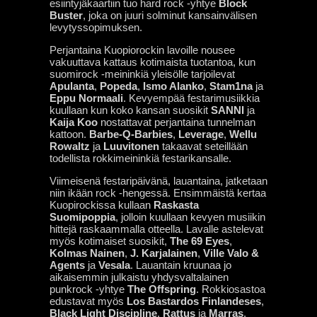
esiintyjäkaartiin tuo hard rock -yhtye
Block
Buster
, joka on juuri solminut kansainvälisen
levytyssopimuksen.
Perjantaina Kuopiorockin lavoille nousee
vakuuttava kattaus kotimaista tuotantoa, kun
suomirock -meininkiä yleisölle tarjoilevat
Apulanta
,
Popeda
,
Ismo Alanko
,
Stam1na
ja
Eppu Normaali
. Kevyempää festarimusiikkia
kuullaan kun koko kansan suosikit
SANNI
ja
Kaija Koo
nostattavat perjantaina tunnelman
kattoon.
Barbe-Q-Barbies
,
Leverage
,
Wellu
Rowaltz
ja
Luuvitonen
takaavat seteillään
todellista rokkimeininkiä festarikansalle.
Viimeisenä festaripäivänä, lauantaina, jatketaan
niin ikään rock -hengessä. Ensimmäistä kertaa
Kuopirockissa kullaan
Raskasta
Suomipoppia
, jolloin kuullaan kevyen musiikin
hittejä raskaammalla otteella. Lavalle astelevat
myös kotimaiset suosikit,
The 69 Eyes
,
Kolmas Nainen
,
J. Karjalainen
,
Ville Valo &
Agents
ja
Vesala
. Lauantain kruunaa jo
aikaisemmin julkaistu yhdysvaltalainen
punkrock -yhtye
The Offspring
. Rokkiosastoa
edustavat myös
Los Bastardos Finlandeses
,
Black Light Discipline
,
Rattus
ja
Marras
.