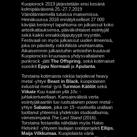
Kuopiorock 2019 järjestetään ensi kesänä
kolmipäiväisenä 25.-27.7.2019
Väinölänniemellä tutuissa maisemissa.
Heinäkuussa 2018 ennätykselliset 27 000
kävijää kerännyt tapahtuma on julkaissut koko
artistikattauksensa, päiväkohtaiset esiintyjät
sekä kaikki ennakkolipputyypit myyntiin.
Festivaali on myös julkaissut uuden ilmeensä,
joka on päivitetty rokkifiilistä unohtamatta.
Aikaisemmin julkaistuihin artisteihin kuuluvat
Kuopiorockin kruunaava yhdysvaltalainen
punkrock -jätti
The Offspring
, sekä kotimaiset
suosikit
Eppu Normaali
ja
Apulanta
.
Torstaina kotimaista rokkia tarjoilevat heavy
metal -yhtye
Beast in Black
, kuopiolainen
industrial metal -jyrä
Turmion Kätilöt
sekä
Viikate
Kuu kaakon yllä 10v.
-
juhlakiertueellaan.
Kansainvälistä verta
esiintyjäkaartiin tuo ruotsalainen power metal -
yhtye
Sabaton
, joka on 19 -vuotisella urallaan
tuottanut yhteensä yhdeksän studioalbumia,
viimeisimpänä
The Last Stand
(2016).
Torstaina festareilla nähdään myös Haloo
Helsinki! -yhtyeen laulajan sooloprojekti
Ellips
,
Maija Vilkkumaa.
Kuopiolaista väriä