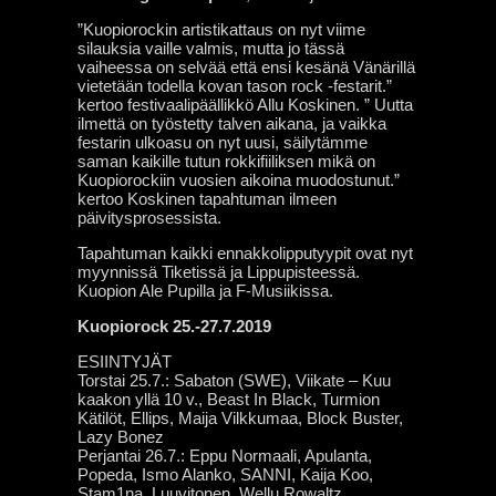
”Kuopiorockin artistikattaus on nyt viime
silauksia vaille valmis, mutta jo tässä
vaiheessa on selvää että ensi kesänä Vänärillä
vietetään todella kovan tason rock -festarit.”
kertoo festivaalipäällikkö Allu Koskinen. ” Uutta
ilmettä on työstetty talven aikana, ja vaikka
festarin ulkoasu on nyt uusi, säilytämme
saman kaikille tutun rokkifiiliksen mikä on
Kuopiorockiin vuosien aikoina muodostunut.”
kertoo Koskinen tapahtuman ilmeen
päivitysprosessista.
Tapahtuman kaikki ennakkolipputyypit ovat nyt
myynnissä Tiketissä ja Lippupisteessä.
Kuopion Ale Pupilla ja F-Musiikissa.
Kuopiorock 25.-27.7.2019
ESIINTYJÄT
Torstai 25.7.: Sabaton (SWE), Viikate – Kuu
kaakon yllä 10 v., Beast In Black, Turmion
Kätilöt, Ellips, Maija Vilkkumaa, Block Buster,
Lazy Bonez
Perjantai 26.7.: Eppu Normaali, Apulanta,
Popeda, Ismo Alanko, SANNI, Kaija Koo,
Stam1na, Luuvitonen, Wellu Rowaltz,