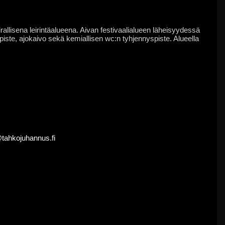
llisena leirintäalueena. Aivan festivaalialueen läheisyydessä
ipiste, ajokaivo sekä kemiallisen wc:n tyhjennyspiste. Alueella
@tahkojuhannus.fi