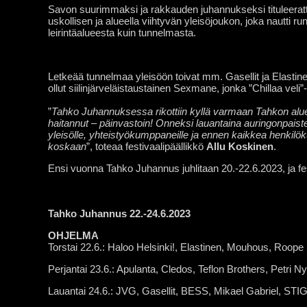
Savon suurimmaksi ja rakkauden juhannukseksi tituleeratt
uskollisen ja alueella viihtyvän yleisöjoukon, joka nautti r
leirintäalueesta kuin tunnelmasta.
Letkeää tunnelmaa yleisöön toivat mm. Gasellit ja Elastinen 
ollut siilinjärveläistaustainen Sexmane, jonka ”Chillaa vel
”
Tahko Juhannuksessa rikottiin kyllä varmaan Tahkon alue
haitannut – päinvastoin! Onneksi lauantaina auringonpaiste tu
yleisölle, yhteistyökumppaneille ja ennen kaikkea henkilö
koskaan
”, toteaa festivaalipäällikkö
Allu Koskinen
.
Ensi vuonna Tahko Juhannus juhlitaan 20.-22.6.2023, ja fes
Tahko Juhannus 22.-24.6.2023
OHJELMA
Torstai 22.6.: Haloo Helsinki!, Elastinen, Mouhous, Roop
Perjantai 23.6.: Apulanta, Cledos, Teflon Brothers, Petri Ny
Lauantai 24.6.: JVG, Gasellit, BESS, Mikael Gabriel, ST