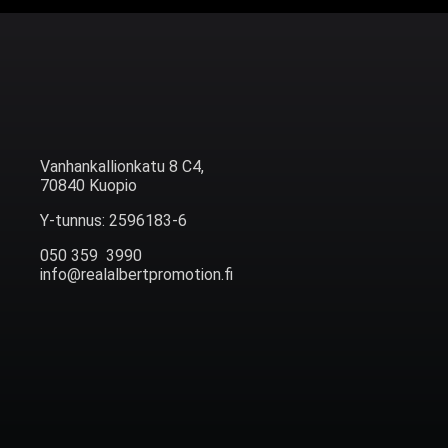
Vanhankallionkatu 8 C4,
70840 Kuopio
Y-tunnus: 2596183-6
050 359 3990
info@realalbertpromotion.fi