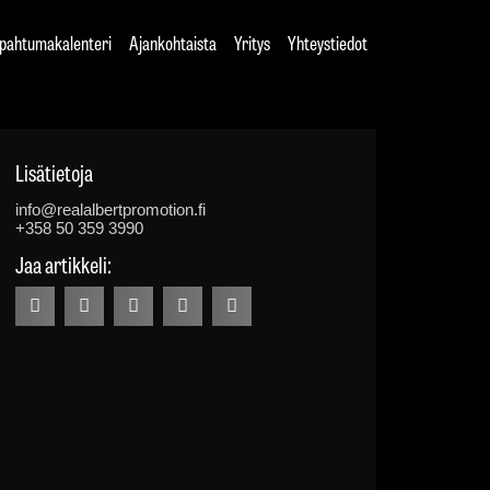
pahtumakalenteri
Ajankohtaista
Yritys
Yhteystiedot
Lisätietoja
info@realalbertpromotion.fi
+358 50 359 3990
Jaa artikkeli: