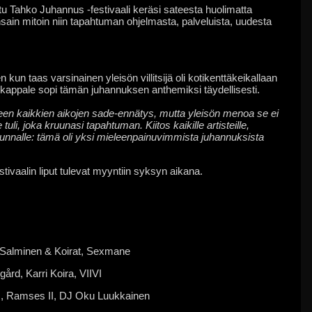
u Tahko Juhannus -festivaali keräsi sateesta huolimatta
unsain mitoin niin tapahtuman ohjelmasta, palveluista, uudesta
kun taas varsinainen yleisön villitsijä oli kotikenttäkeikallaan
i”-kappale sopi tämän juhannuksen anthemiksi täydellisesti.
en kaikkien aikojen sade-ennätys, mutta yleisön menoa se ei
li, joka kruunasi tapahtuman. Kiitos kaikille artisteille,
kunnalle: tämä oli yksi mieleenpainuvimmista juhannuksista
tivaalin liput tulevat myyntiin syksyn aikana.
e Salminen & Koirat, Sexmane
gård, Karri Koira, VIIVI
IG, Ramses II, DJ Oku Luukkainen