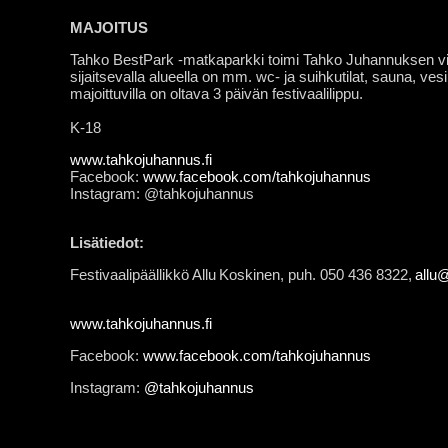
MAJOITUS
Tahko BestPark -matkaparkki toimi Tahko Juhannuksen vira
sijaitsevalla alueella on mm. wc- ja suihkutilat, sauna, ves
majoittuvilla on oltava 3 päivän festivaalilippu.
K-18
www.tahkojuhannus.fi
Facebook:
www.facebook.com/tahkojuhannus
Instagram: @tahkojuhannus
Lisätiedot:
Festivaalipäällikkö Allu Koskinen, puh. 050 436 8322,
allu
www.tahkojuhannus.fi
Facebook:
www.facebook.com/tahkojuhannus
Instagram:
@tahkojuhannus