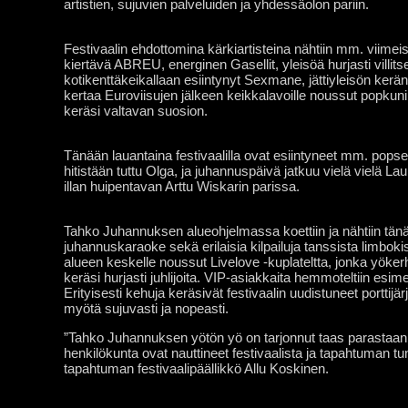
artistien, sujuvien palveluiden ja yhdessäolon pariin.
Festivaalin ehdottomina kärkiartisteina nähtiin mm. viimeist
kiertävä ABREU, energinen Gasellit, yleisöä hurjasti villit
kotikenttäkeikallaan esiintynyt Sexmane, jättiyleisön ke
kertaa Euroviisujen jälkeen keikkalavoille noussut popkun
keräsi valtavan suosion.
Tänään lauantaina festivaalilla ovat esiintyneet mm. pops
hitistään tuttu Olga, ja juhannuspäivä jatkuu vielä vielä Lau
illan huipentavan Arttu Wiskarin parissa.
Tahko Juhannuksen alueohjelmassa koettiin ja nähtiin tänä
juhannuskaraoke sekä erilaisia kilpailuja tanssista limboki
alueen keskelle noussut Livelove -kuplateltta, jonka yöke
keräsi hurjasti juhlijoita. VIP-asiakkaita hemmoteltiin esim
Erityisesti kehuja keräsivät festivaalin uudistuneet porttijä
myötä sujuvasti ja nopeasti.
”Tahko Juhannuksen yötön yö on tarjonnut taas parastaan. A
henkilökunta ovat nauttineet festivaalista ja tapahtuman tu
tapahtuman festivaalipäällikkö Allu Koskinen.