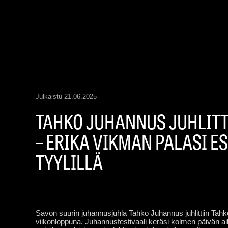
Julkaistu
21.06.2025
TAHKO JUHANNUS JUHLITTI
– ERIKA VIKMAN PALASI E
TYYLILLÄ
Savon suurin juhannusjuhla Tahko Juhannus juhlittiin Tah
viikonloppuna. Juhannusfestivaali keräsi kolmen päivän a