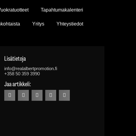
uokratuotteet
Tapahtumakalenteri
kohtaista
Yritys
Yhteystiedot
Lisätietoja
info@realalbertpromotion.fi
+358 50 359 3990
Jaa artikkeli: