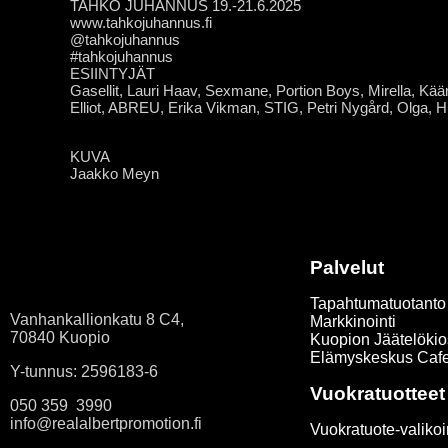
TAHKO JUHANNUS 19.-21.6.2025
www.tahkojuhannus.fi
@tahkojuhannus
#tahkojuhannus
ESIINTYJÄT
Gasellit, Lauri Haav, Sexmane, Portion Boys, Mirella, Käär
Elliot, ABREU, Erika Vikman, STIG, Petri Nygård, Olga, H
KUVA
Jaakko Meyn
Palvelut
Tapahtumatuotanto
Vanhankallionkatu 8 C4,
Markkinointi
70840 Kuopio
Kuopion Jäätelökio
Elämyskeskus Caf
Y-tunnus: 2596183-6
Vuokratuotteet
050 359 3990
info@realalbertpromotion.fi
Vuokratuote-valiko