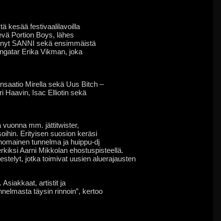
ä kesää festivaalilavoilla
sevä Portion Boys, lähes
rännyt SANNI sekä ensimmäistä
ingatar Erika Vikman, joka
ensaatio Mirella sekä Uus Bitch –
ri Haavin, Isac Elliotin sekä
 vuonna mm. jättitwister,
soihin. Erityisen suosion keräsi
rhomainen tunnelma ja huippu-dj
erkiksi Aarni Mikkolan ehostuspisteellä.
rjestelyt, jotka toimivat uusien aluerajausten
siakkaat, artistit ja
nnelmasta täysin rinnoin”, kertoo