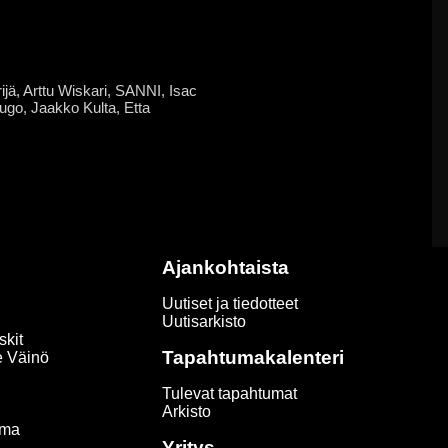
ijä, Arttu Wiskari, SANNI, Isac
ugo, Jaakko Kulta, Etta
Ajankohtaista
Uutiset ja tiedotteet
Uutisarkisto
skit
Tapahtumakalenteri
e Väinö
Tulevat tapahtumat
Arkisto
ima
Yritys