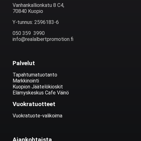
Vanhankallionkatu 8 C4,
70840 Kuopio
Y-tunnus: 2596183-6
050 359 3990
info@realalbertpromotion.fi
Palvelut
Tapahtumatuotanto
Markkinointi
Kuopion Jäätelökioskit
Elämyskeskus Cafe Väinö
Vuokratuotteet
Vuokratuote-valikoima
Ajankohtaista