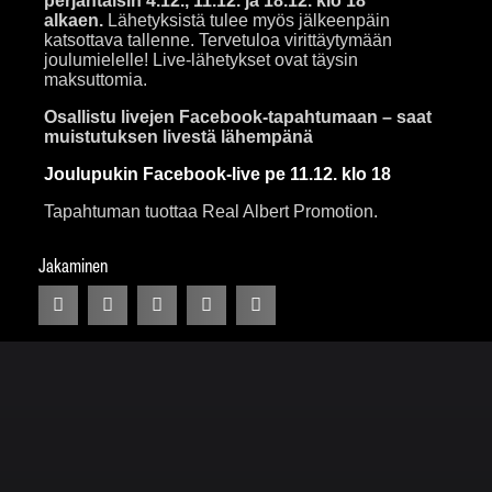
perjantaisin
4.12., 11.12. ja 18.12. klo 18
alkaen.
Lähetyksistä tulee myös jälkeenpäin
katsottava tallenne. Tervetuloa virittäytymään
joulumielelle! Live-lähetykset ovat täysin
maksuttomia.
Osallistu livejen Facebook-tapahtumaan – saat
muistutuksen livestä lähempänä
Joulupukin Facebook-live pe 11.12. klo 18
Tapahtuman tuottaa Real Albert Promotion.
Jakaminen