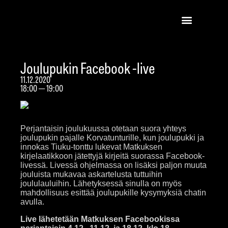
Joulupukin Facebook -live
11.12.2020
18:00 — 19:00
Perjantaisin joulukuussa otetaan suora yhteys
joulupukin pajalle Korvatunturille, kun joulupukki ja
innokas Tiuku-tonttu lukevat Matkuksen
kirjelaatikkoon jätettyjä kirjeitä suorassa Facebook-
livessä. Livessä ohjelmassa on lisäksi paljon muuta
jouluista mukavaa askartelusta tuttuihin
joululauluihin. Lähetyksessä sinulla on myös
mahdollisuus esittää joulupukille kysymyksiä chatin
avulla.
Live lähetetään Matkuksen Facebookissa