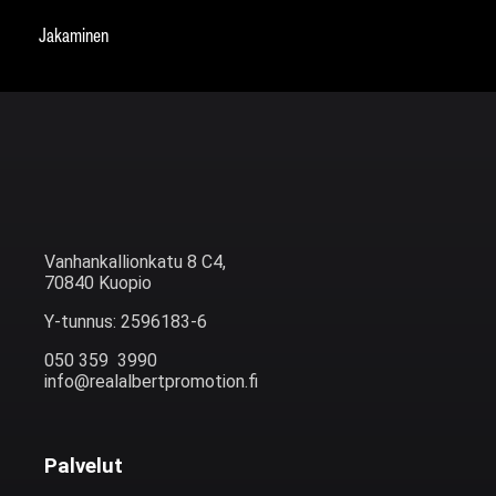
Jakaminen
Vanhankallionkatu 8 C4,
70840 Kuopio
Y-tunnus: 2596183-6
050 359 3990
info@realalbertpromotion.fi
Palvelut