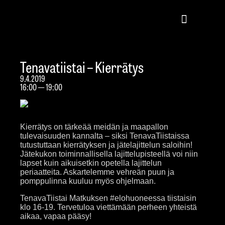
Tenavatiistai – Kierrätys
9.4.2019
16:00 — 19:00
Kierrätys on tärkeää meidän ja maapallon
tulevaisuuden kannalta – siksi TenavaTiistaissa
tutustuttaan kierrätyksen ja jätelajittelun saloihin!
Jätekukon toiminnallisella lajittelupisteellä voi niin
lapset kuin aikuisetkin opetella lajittelun
periaatteita. Askartelemme vehreän puun ja
pomppulinna kuuluu myös ohjelmaan.
TenavaTiistai Matkuksen #elohuoneessa tiistaisin
klo 16-19. Tervetuloa viettämään perheen yhteistä
aikaa, vapaa pääsy!