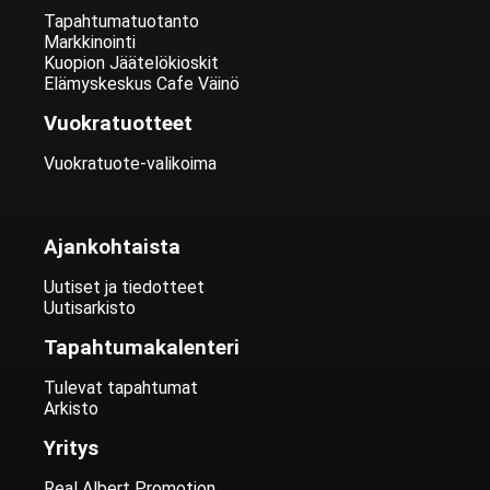
Tapahtumatuotanto
Markkinointi
Kuopion Jäätelökioskit
Elämyskeskus Cafe Väinö
Vuokratuotteet
Vuokratuote-valikoima
Ajankohtaista
Uutiset ja tiedotteet
Uutisarkisto
Tapahtumakalenteri
Tulevat tapahtumat
Arkisto
Yritys
Real Albert Promotion